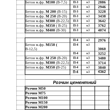
Бетон м.фр.
М100
(В-7,5)
П-3
м3
2886
П-3
м3
2946
Бетон м.фр.
М 200
(В-15)
П-3
м3
3228
Бетон м.фр.
М 250
(В-20)
П-3
м3
3438
Бетон м.фр.
М300
(В-22,5)
П-3
м3
3642
Бетон м.фр.
М350
( В-25)
П-3
м3
3762
Бетон м.фр.
М400
(В-30)
П-3
м3
4074
П-4
м3
2976
Бетон м.фр.
М150 (
П-4
м3
В-12,5)
3060
П-4
м3
3252
Бетон м.фр.
М 250
(В-20)
П-4
м3
3480
Бетон м.фр.
М300
(В-22,5)
П-4
м3
3714
Бетон м.фр.
М350 (
В-25)
П-4
м3
3840
м3
4362
П-4
Розчин цементний
Розчин М50
Розчин М75
Розчин М100
Розчин М150
Розчин М200