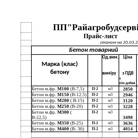
ПП"Райагробудсерв
Прайс-лист
станом на 20.03.2
Бетон товарний
Од.вим.
Ціна
Марка (клас)
бетону
виміру
з ПДВ
з
хім.добав
Бетон м.фр.
М100
(В-7,5)
П-2
м3
2850
Бетон м.фр.
М150
(В-12,5)
П-2
м3
2946
Бетон м.фр.
М200
( В-15)
П-2
м3
3120
Бетон м.фр.
М250
(В-20)
П-2
м3
3228
Бетон м.фр.
М300
(
П-2
м3
В-22,5)
3498
Бетон м.фр.
М350
(В-25)
П-2
м3
3636
Бетон м.фр.
М400
(В- 30)
П-2
м3
4014