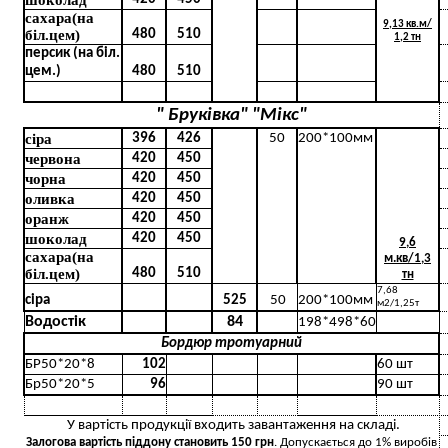
шоколад
сахара(на
9,13 кв.м/
біл.цем)
480
510
1,2 тн
персик (на біл.
цем.)
480
510
" Бруківка" "Мікс"
сіра
396
426
50
200*100мм
червона
420
450
чорна
420
450
оливка
420
450
оранж
420
450
шоколад
420
450
9,6
сахара(на
м.кв/1,3
біл.цем)
480
510
тн
7,68
сіра
525
50
200*100мм
м2/1,25т
Водостік
84
198*498*60
Бордюр тротуарний
БР50*20*8
102
60 шт
Бр50*20*5
96
90 шт
У вартість продукції входить завантаження на складі.
Залогова вартість піддону становить 150 грн
. Допускається до 1% виробів