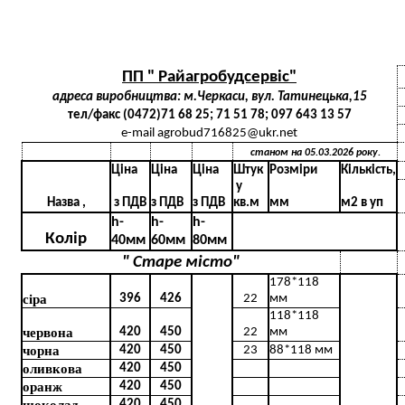
ПП " Райагробудсервіс"
адреса виробництва: м.Черкаси, вул. Татинецька,15
тел/факс (0472)71 68 25; 71 51 78; 097 643 13 57
e-mail agrobud716825@ukr.net
станом на 05.03.2026 року.
Ціна
Ціна
Ціна
Штук
Розміри
Кількість,
у
Назва ,
з ПДВ
з ПДВ
з ПДВ
кв.м
мм
м2 в уп
h-
h-
h-
Колір
40мм
60мм
80мм
" Старе місто"
178*118
сіра
396
426
22
мм
118*118
червона
420
450
22
мм
чорна
420
450
23
88*118 мм
оливкова
420
450
оранж
420
450
420
450