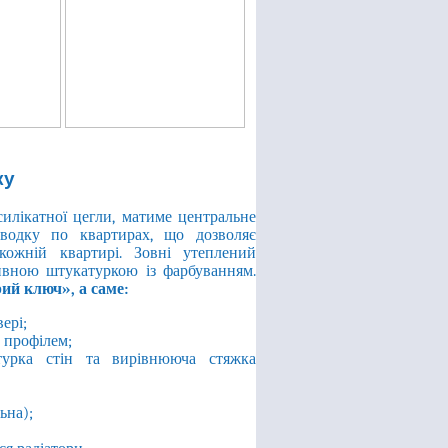
ку
 силікатної цегли, матиме центральне
зводку по квартирах, що дозволяє
ожній квартирі. Зовні утеплений
ивною штукатуркою із фарбуванням.
ий ключ», а саме:
ері;
 профілем;
турка стін та вирівнююча стяжка
ьна);