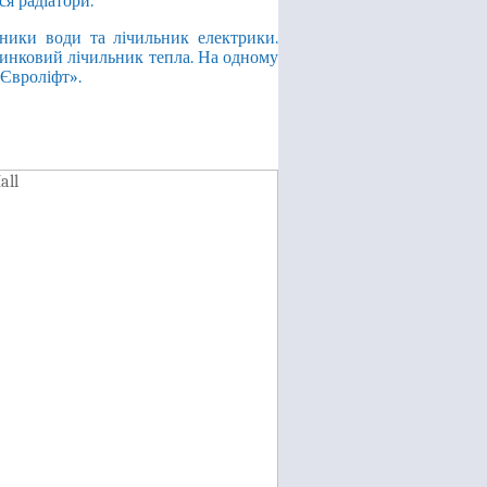
я радіатори.
ники води та лічильник електрики.
инковий лічильник тепла. На одному
«Євроліфт».