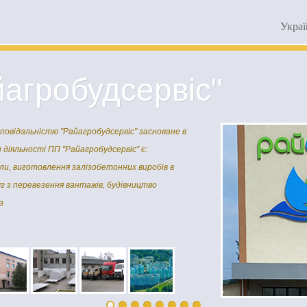
Украї
агробудсервіс"
повідальністю "Райагробудсервіс" засноване в
 діяльності ПП "Райагробудсервіс" є:
ли, виготовлення залізобетонних виробів в
г з перевезення вантажів, будівництво
а