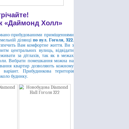
трічайте!
к «Даймонд Холл»
овано-прибудованими приміщеннями
емельній ділянці
по вул. Гоголя, 322
.
безпечить Вам комфортне життя. Ви з
итм центральних вулиць, відвідати
еживати за дітлахів, так як в межах
школи. Вибрати помешкання можна на
нування квартир дозволяють кожному
варіант. Прибудинкова територія
вколо будинку.