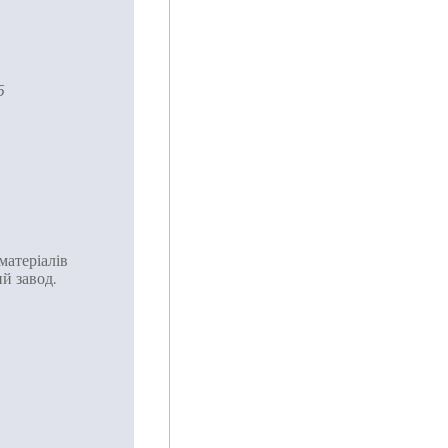
5
матеріалів
ий завод.