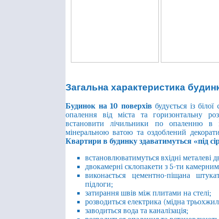
Загальна характеристика будин
Будинок на 10 поверхів
будується із білої
опалення від міста та горизонтальну ро
встановити лічильники по опаленню в к
мінеральною ватою та оздоблений декорат
Квартири в будинку здаватимуться «під сір
встановлюватимуться вхідні металеві дв
двокамерні склопакети з 5-ти камерним
виконається цементно-піщана штука
підлоги;
затирання швів між плитами на стелі;
розводиться електрика (мідна трьохжил
заводиться вода та каналізація;