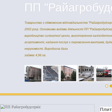
ПП "Райагробуд
Товариство з обмеженою відповідальністю "Райагробудсерв
2002 році. Основними видами діяльності ПП "Райагробудсерв
виробництво силікатної цегли, виготовлення залізобетонн
асортименті, надання послуг з перевезення вантажів, буд
нерухомості. Виробнича база
займає 4,96 га.
Плит