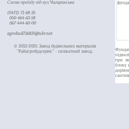
Схема проїзду від вул.Чигиринська
(0472) 71-68-25
050-464-63-58
067-444-60-00
agrobud716825@ukr.net
© 2013-2025 Завод будівельних матеріалів
Фунда
"Райагробудсервіс" - силікатний завод.
підвал
при зв
блоку 
дорівн
сантим