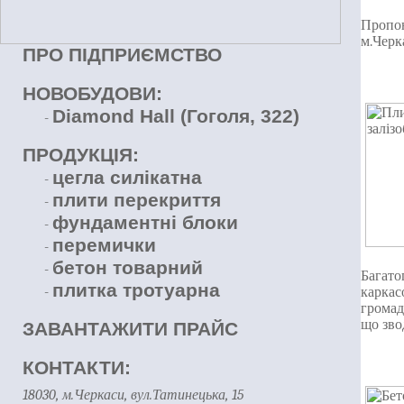
Пропо
м.Черк
ПРО ПІДПРИЄМСТВО
НОВОБУДОВИ:
Diamond Hall (Гоголя, 322)
-
ПРОДУКЦІЯ:
цегла силікатна
-
плити перекриття
-
фундаментні блоки
-
перемички
-
бетон товарний
-
Багато
плитка тротуарна
-
каркас
громад
що зво
ЗАВАНТАЖИТИ ПРАЙС
КОНТАКТИ:
18030, м.Черкаси, вул.Татинецька, 15