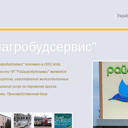
Украї
йагробудсервис"
робудсервис" основано в 2002 году.
ости ЧП "Райагробудсервис" являются:
кирпича, изготовление железобетонных
зание услуг по перевозке грузов,
ти. Производственная база