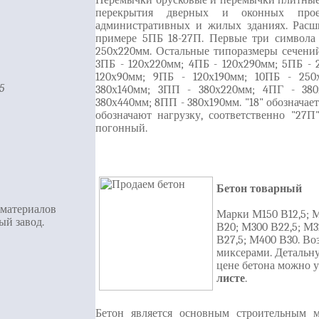
Перемычки брусковые и перемычки плитные
перекрытия дверных и оконных пр
административных и жилых зданиях. Расш
примере 5ПБ 18-27П. Первые три символа 
250х220мм. Остальные типоразмеры сечений
3ПБ - 120х220мм; 4ПБ - 120х290мм; 5ПБ - 
120х90мм; 9ПБ - 120х190мм; 10ПБ - 25
5
380х140мм; 3ПП - 380х220мм; 4ПГ - 38
380х440мм; 8ПП - 380х190мм. "18" обозначае
обозначают нагрузку, соответственно "27П
погонный.
Бетон товарный
 материалов
Марки М150 В12,5; 
ый завод.
В20; М300 В22,5; М
В27,5; М400 В30. Во
миксерами. Деталь
цене бетона можно у
листе
.
Бетон является основным строительным м