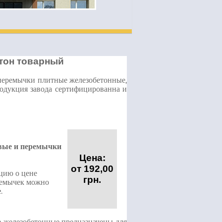
тон товарный
перемычки плитные железобетонные,
родукция завода сертифицированна и
вые и перемычки
Цена:
от 192,00
цию о цене
грн.
ремычек можно
е
.