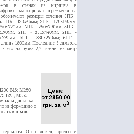
 железобетонные предназначены для
оемов в стенах из кирпича в
ифровка маркировки перемычки на
обозначают размеры сечения 5ПБ -
: 1ПБ - 120х65мм; 2ПБ - 120х140мм;
250х220мм; 6ПБ - 250х290мм; 8ПБ -
0х190мм; 2ПГ - 250х440мм; 2ПП -
0х290мм; 5ПГ - 380х290мм; 6ПГ -
т длину 1800мм. Последние 3 символа
" - это нагрузка 2,7 тонны на метр
М200 В15; М250
Цена:
325 В25; М350
от 2850,00
зможна доставка
3
грн. за м
ную информацию о
знать в
прайс
атериалом. Он надежен, прочен и